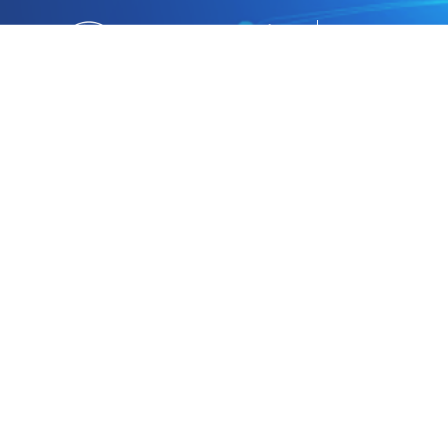
网站首页
部门概况
科研平台
人才团队