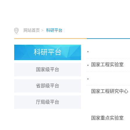
网站首页
>
科研平台
科研平台
国家工程实验室
国家级平台
省部级平台
国家工程研究中心
厅局级平台
国家重点实验室