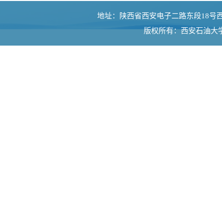
地址：陕西省西安电子二路东段18号西安石油大学
版权所有：西安石油大